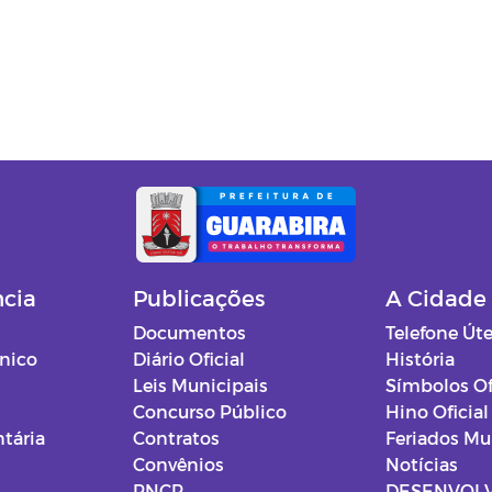
ncia
Publicações
A Cidade
Documentos
Telefone Úte
ônico
Diário Oficial
História
Leis Municipais
Símbolos Of
Concurso Público
Hino Oficial
tária
Contratos
Feriados Mu
Convênios
Notícias
PNCP
DESENVOL