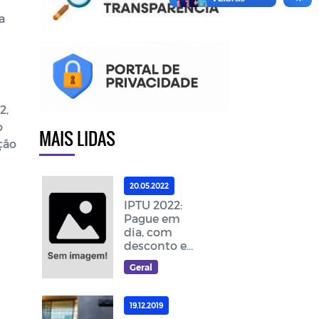
a
2,
o
MAIS LIDAS
ção
20.05.2022
IPTU 2022:
Pague em
dia, com
desconto e
ajude a
Geral
melhorar as
ações da
cidade
19.12.2019