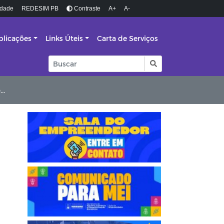
idade
REDESIM PB
Contraste
A+
A-
blicações
Links Úteis
Carta de Serviços
s