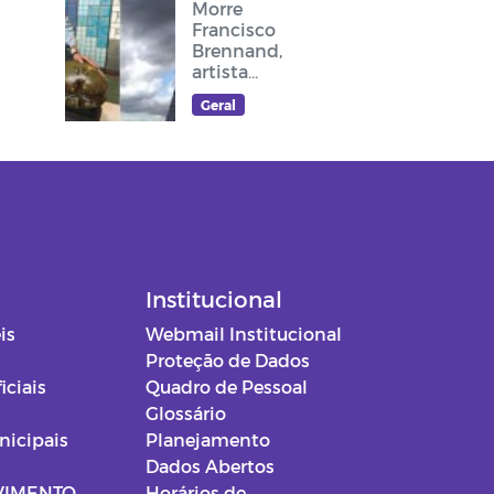
Morre
Francisco
Brennand,
artista
plástico
Geral
recifense, que
deixou sua
arte no
cruzeiro do
acesso ao
Memorial Frei
Damião
Institucional
is
Webmail Institucional
Proteção de Dados
iciais
Quadro de Pessoal
Glossário
nicipais
Planejamento
Dados Abertos
VIMENTO
Horários de