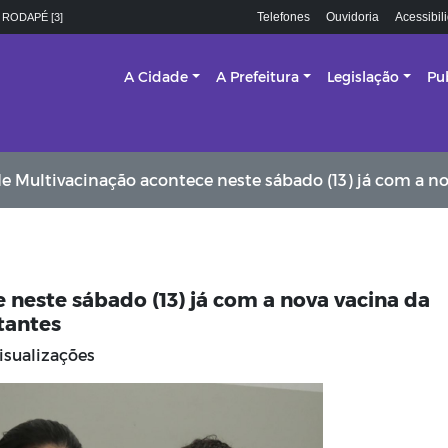
Telefones
Ouvidoria
Acessibil
 RODAPÉ [3]
A Cidade
A Prefeitura
Legislação
Pu
tivacinação acontece neste sábado (13) já com a nova vacina da bronquiolite disponível para gestante
 neste sábado (13) já com a nova vacina da
tantes
isualizações