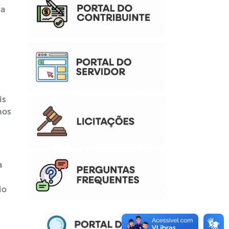
ia
is
nos
a
io