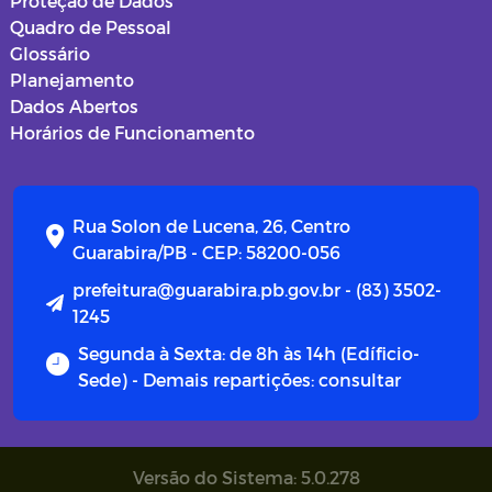
Proteção de Dados
Quadro de Pessoal
Glossário
Planejamento
Dados Abertos
Horários de Funcionamento
Rua Solon de Lucena, 26, Centro
Guarabira/PB - CEP: 58200-056
prefeitura@guarabira.pb.gov.br - (83) 3502-
1245
Segunda à Sexta: de 8h às 14h (Edíficio-
Sede) - Demais repartições: consultar
Versão do Sistema: 5.0.278