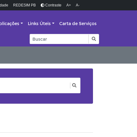
idade
REDESIM PB
Contraste
A+
A-
blicações
Links Úteis
Carta de Serviços