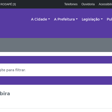
Telefones
Ouvidoria
Acessibil
 RODAPÉ [3]
A Cidade
A Prefeitura
Legislação
Pu
bira