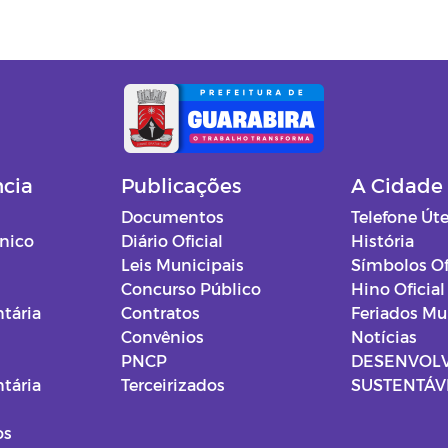
ncia
Publicações
A Cidade
Documentos
Telefone Úte
ônico
Diário Oficial
História
Leis Municipais
Símbolos Of
Concurso Público
Hino Oficial
tária
Contratos
Feriados Mu
Convênios
Notícias
PNCP
DESENVOL
tária
Terceirizados
SUSTENTÁVE
os