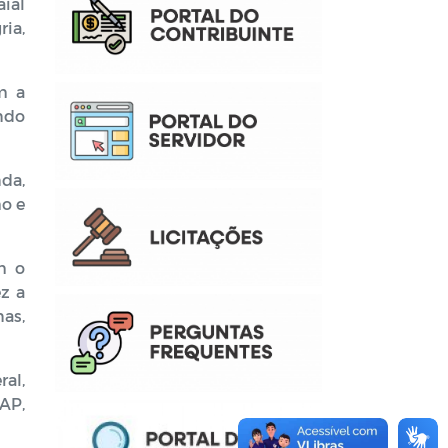
aial
ia,
m a
ndo
da,
o e
m o
z a
as,
ral,
AP,