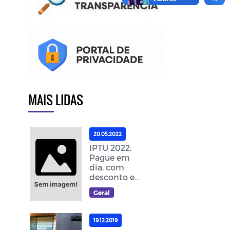
MAIS LIDAS
20.05.2022
IPTU 2022:
Pague em
dia, com
desconto e
ajude a
Geral
melhorar as
ações da
cidade
19.12.2019