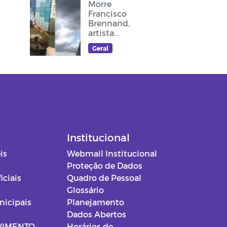
Morre
Francisco
Brennand,
artista
plástico
Geral
recifense, que
deixou sua
arte no
cruzeiro do
acesso ao
Memorial Frei
Damião
Institucional
is
Webmail Institucional
Proteção de Dados
iciais
Quadro de Pessoal
Glossário
nicipais
Planejamento
Dados Abertos
VIMENTO
Horários de