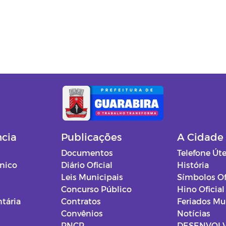
ncia
Publicações
A Cidade
Documentos
Telefone Úte
ônico
Diário Oficial
História
Leis Municipais
Símbolos Of
Concurso Público
Hino Oficial
tária
Contratos
Feriados Mu
Convênios
Notícias
PNCP
DESENVOL