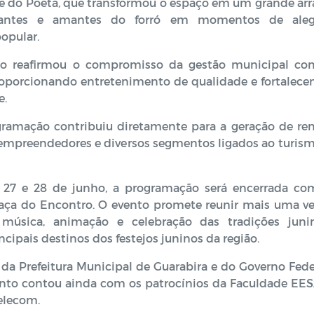
que do Poeta, que transformou o espaço em um grande arr
sitantes e amantes do forró em momentos de alegr
popular.
nto reafirmou o compromisso da gestão municipal co
proporcionando entretenimento de qualidade e fortalece
e.
gramação contribuiu diretamente para a geração de ren
empreendedores e diversos segmentos ligados ao turism
s 27 e 28 de junho, a programação será encerrada co
raça do Encontro. O evento promete reunir mais uma ve
úsica, animação e celebração das tradições junin
ipais destinos dos festejos juninos da região.
da Prefeitura Municipal de Guarabira e do Governo Fede
ento contou ainda com os patrocínios da Faculdade EES
elecom.