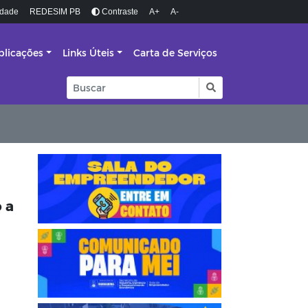
idade
REDESIM PB
Contraste
A+
A-
blicações
Links Úteis
Carta de Serviços
 a