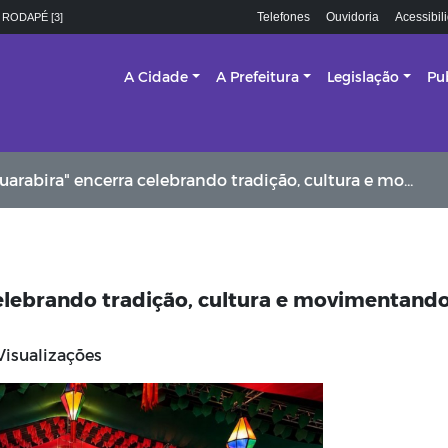
Telefones
Ouvidoria
Acessibil
 RODAPÉ [3]
A Cidade
A Prefeitura
Legislação
Pu
a" encerra celebrando tradição, cultura e movimentando a economia local
elebrando tradição, cultura e movimentando
Visualizações