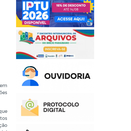
 em
ões
 que
ntos
ção