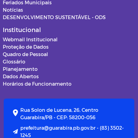
Feriados Municipais
Notícias
DESENVOLVIMENTO SUSTENTÁVEL - ODS
Institucional
Webmail Institucional
Proteção de Dados
Quadro de Pessoal
Glossário
Planejamento
Dados Abertos
Horários de Funcionamento
Rua Solon de Lucena, 26, Centro
Guarabira/PB - CEP: 58200-056
prefeitura@guarabira.pb.gov.br - (83) 3502-
1245