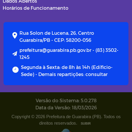
Dados Abertos
Horários de Funcionamento
Rua Solon de Lucena, 26, Centro
Guarabira/PB - CEP: 58200-056
prefeitura@guarabira.pb.gov.br - (83) 3502-
1245
Segunda à Sexta: de 8h às 14h (Edíficio-
Sede) - Demais repartições: consultar
Versão do Sistema: 5.0.278
Data da Versão: 18/03/2026
Copyright © 2026 Prefeitura de Guarabira (PB). Todos os
direitos reservados.
SUBIR