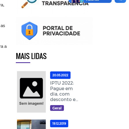
ra,
 as
ra a
MAIS LIDAS
20.05.2022
IPTU 2022:
Pague em
dia, com
desconto e
ajude a
Geral
melhorar as
ações da
cidade
19.12.2019