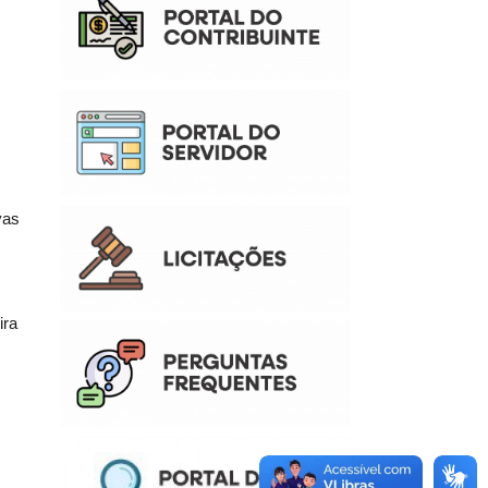
vas
ira