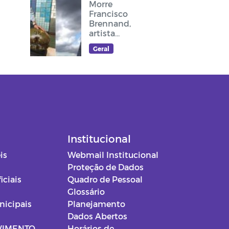
Morre
Francisco
Brennand,
artista
plástico
Geral
recifense, que
deixou sua
arte no
cruzeiro do
acesso ao
Memorial Frei
Damião
Institucional
is
Webmail Institucional
Proteção de Dados
iciais
Quadro de Pessoal
Glossário
nicipais
Planejamento
Dados Abertos
VIMENTO
Horários de