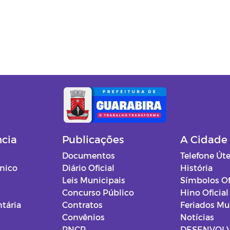
ncia
Publicações
A Cidade
Documentos
Telefone Úte
ônico
Diário Oficial
História
Leis Municipais
Símbolos Of
Concurso Público
Hino Oficial
tária
Contratos
Feriados Mu
Convênios
Notícias
PNCP
DESENVOL