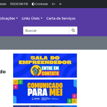
idade
REDESIM PB
Contraste
A+
A-
blicações
Links Úteis
Carta de Serviços
ido