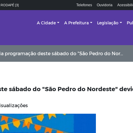
Telefones
Ouvidoria
Acessibil
 RODAPÉ [3]
A Cidade
A Prefeitura
Legislação
Pu
rogramação deste sábado do "São Pedro do Nordeste" devido às chuvas
ste sábado do "São Pedro do Nordeste" dev
isualizações