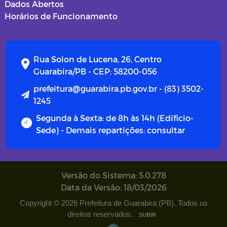
Dados Abertos
Horários de Funcionamento
Rua Solon de Lucena, 26, Centro
Guarabira/PB - CEP: 58200-056
prefeitura@guarabira.pb.gov.br - (83) 3502-
1245
Segunda à Sexta: de 8h às 14h (Edíficio-
Sede) - Demais repartições: consultar
Versão do Sistema: 5.0.278
Data da Versão: 18/03/2026
Copyright © 2026 Prefeitura de Guarabira (PB). Todos os
direitos reservados.
SUBIR