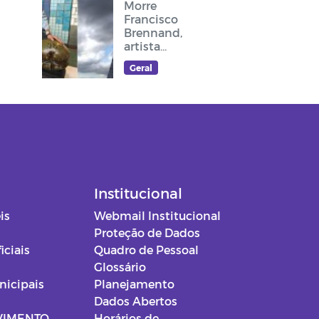
Morre
Francisco
Brennand,
artista
plástico
Geral
recifense, que
deixou sua
arte no
cruzeiro do
acesso ao
Memorial Frei
Damião
Institucional
is
Webmail Institucional
Proteção de Dados
iciais
Quadro de Pessoal
Glossário
nicipais
Planejamento
Dados Abertos
VIMENTO
Horários de