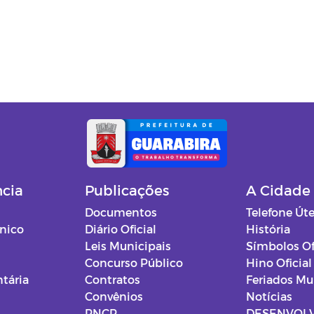
ncia
Publicações
A Cidade
Documentos
Telefone Úte
ônico
Diário Oficial
História
Leis Municipais
Símbolos Of
Concurso Público
Hino Oficial
tária
Contratos
Feriados Mu
Convênios
Notícias
PNCP
DESENVOL