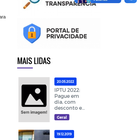
ara
MAIS LIDAS
20.05.2022
IPTU 2022:
Pague em
dia, com
desconto e
ajude a
Geral
melhorar as
ações da
cidade
19.12.2019