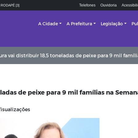
Telefones
Ouvidoria
Acessibil
 RODAPÉ [3]
A Cidade
A Prefeitura
Legislação
Pu
a vai distribuir 18,5 toneladas de peixe para 9 mil famílias na Semana San
neladas de peixe para 9 mil famílias na Seman
isualizações