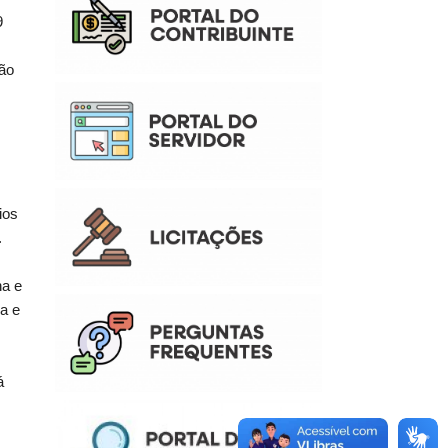
9
tão
ios
.
na e
a e
á