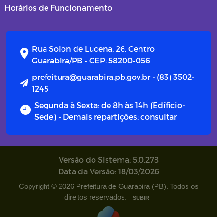
Horários de Funcionamento
Rua Solon de Lucena, 26, Centro
Guarabira/PB - CEP: 58200-056
prefeitura@guarabira.pb.gov.br - (83) 3502-
1245
Segunda à Sexta: de 8h às 14h (Edíficio-
Sede) - Demais repartições: consultar
Versão do Sistema: 5.0.278
Data da Versão: 18/03/2026
Copyright © 2026 Prefeitura de Guarabira (PB). Todos os
direitos reservados.
SUBIR