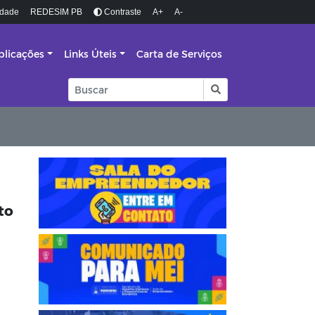
idade
REDESIM PB
Contraste
A+
A-
blicações
Links Úteis
Carta de Serviços
to