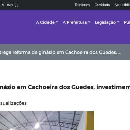
Telefones
Ouvidoria
Acessibil
 RODAPÉ [3]
A Cidade
A Prefeitura
Legislação
Pu
a reforma de ginásio em Cachoeira dos Guedes, investimento de R$ 683 mil
inásio em Cachoeira dos Guedes, investimen
sualizações