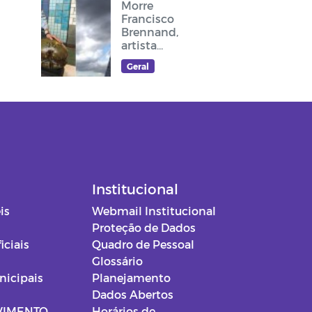
Morre
Francisco
Brennand,
artista
plástico
Geral
recifense, que
deixou sua
arte no
cruzeiro do
acesso ao
Memorial Frei
Damião
Institucional
is
Webmail Institucional
Proteção de Dados
iciais
Quadro de Pessoal
Glossário
nicipais
Planejamento
Dados Abertos
VIMENTO
Horários de