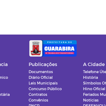
ncia
Publicações
A Cidade
Documentos
Telefone Úte
ônico
Diário Oficial
História
Leis Municipais
Símbolos Of
Concurso Público
Hino Oficial
tária
Contratos
Feriados Mu
Convênios
Notícias
PNCP
DESENVOL