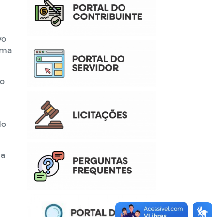
vo
ema
do
do
da