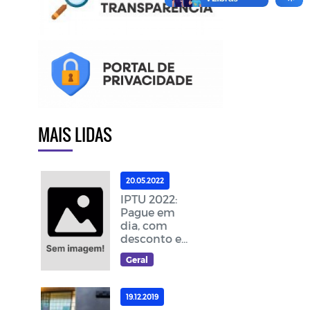
MAIS LIDAS
20.05.2022
IPTU 2022:
Pague em
dia, com
desconto e
ajude a
Geral
melhorar as
ações da
cidade
19.12.2019