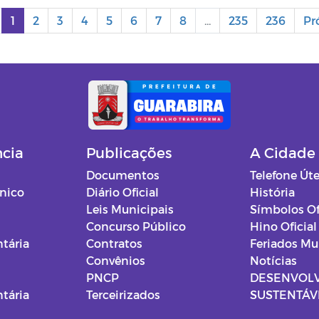
1
2
3
4
5
6
7
8
...
235
236
Pr
ncia
Publicações
A Cidade
Documentos
Telefone Úte
ônico
Diário Oficial
História
Leis Municipais
Símbolos Of
Concurso Público
Hino Oficial
tária
Contratos
Feriados Mu
Convênios
Notícias
PNCP
DESENVOL
tária
Terceirizados
SUSTENTÁVE