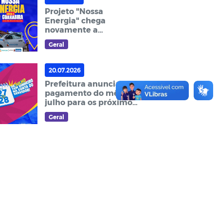
Projeto "Nossa
Energia" chega
novamente a
Guarabira com
Geral
programação voltada à
eficiência energética e
ações sociais
20.07.2026
Prefeitura anuncia
pagamento do mês de
julho para os próximos
dias 27 e 28; IAPM paga
Geral
dia 24