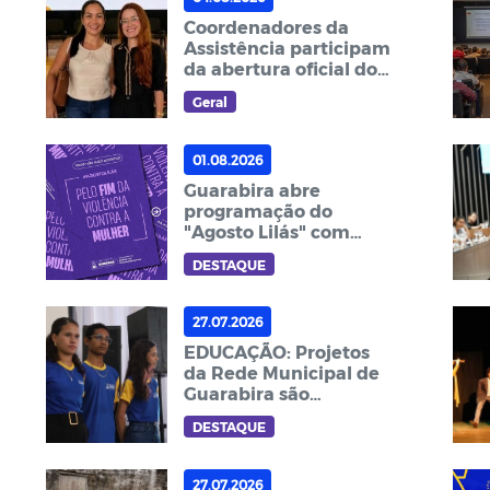
Coordenadores da
Assistência participam
da abertura oficial do
Mês da Primeira
Geral
Infância da Paraíba
01.08.2026
Guarabira abre
programação do
"Agosto Lilás" com
ações de
DESTAQUE
conscientização e
enfrentamento à
violência contra a
27.07.2026
mulher
EDUCAÇÃO: Projetos
da Rede Municipal de
Guarabira são
aprovados para
DESTAQUE
apresentação no XII
Congresso Nacional de
Educação
27.07.2026