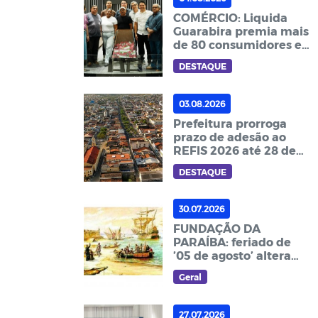
COMÉRCIO: Liquida
Guarabira premia mais
de 80 consumidores e
fortalece economia
DESTAQUE
03.08.2026
Prefeitura prorroga
prazo de adesão ao
REFIS 2026 até 28 de
setembro
DESTAQUE
30.07.2026
FUNDAÇÃO DA
PARAÍBA: feriado de
’05 de agosto’ altera
expediente
Geral
preservando serviços
essenciais
27.07.2026