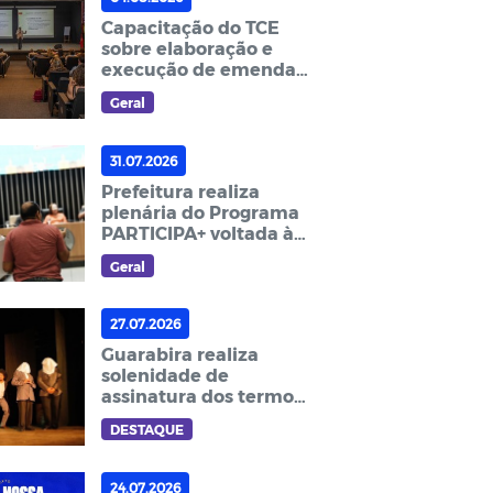
Capacitação do TCE
sobre elaboração e
execução de emendas
impositivas é realizada
Geral
em João Pessoa
31.07.2026
Prefeitura realiza
plenária do Programa
PARTICIPA+ voltada à
população da cidade
Geral
27.07.2026
Guarabira realiza
solenidade de
assinatura dos termos
da Política Nacional
DESTAQUE
Aldir Blanc
24.07.2026