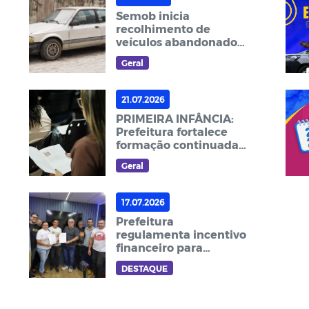
Semob inicia
recolhimento de
veículos abandonados
em vias públicas e
Geral
reforça canal de
denúncias
21.07.2026
PRIMEIRA INFÂNCIA:
Prefeitura fortalece
formação continuada
aos voluntários do
Geral
Ensino Infantil
17.07.2026
Prefeitura
regulamenta incentivo
financeiro para
profissionais da
DESTAQUE
Vigilância em Saúde