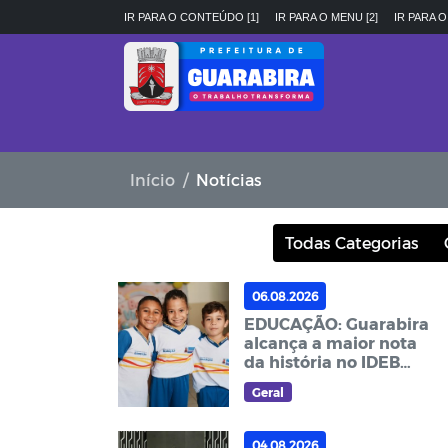
IR PARA O CONTEÚDO [1]
IR PARA O MENU [2]
IR PARA O
Início
Notícias
Todas Categorias
06.08.2026
EDUCAÇÃO: Guarabira
alcança a maior nota
da história no IDEB
2025 e reafirma
Geral
compromisso
04.08.2026