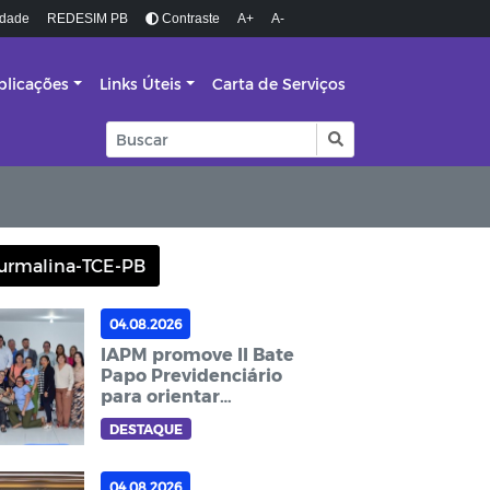
idade
REDESIM PB
Contraste
A+
A-
blicações
Links Úteis
Carta de Serviços
urmalina-TCE-PB
04.08.2026
IAPM promove II Bate
Papo Previdenciário
para orientar
professores próximos
DESTAQUE
da aposentadoria
04.08.2026