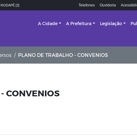
Telefones
Ouvidoria
Acessibil
 RODAPÉ [3]
A Cidade
A Prefeitura
Legislação
Pu
ersos
PLANO DE TRABALHO - CONVENIOS
- CONVENIOS