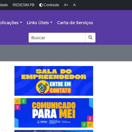
idade
REDESIM PB
Contraste
A+
A-
blicações
Links Úteis
Carta de Serviços