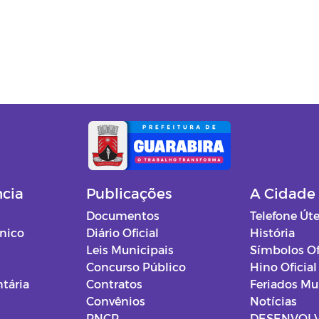
ncia
Publicações
A Cidade
Documentos
Telefone Úte
ônico
Diário Oficial
História
Leis Municipais
Símbolos Of
Concurso Público
Hino Oficial
tária
Contratos
Feriados Mu
Convênios
Notícias
PNCP
DESENVOL