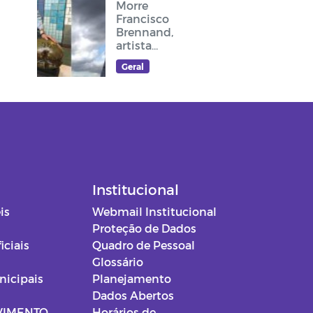
Morre
Francisco
Brennand,
artista
plástico
Geral
recifense,
que deixou
sua arte no
cruzeiro do
acesso ao
Memorial
Frei Damião
Institucional
is
Webmail Institucional
Proteção de Dados
iciais
Quadro de Pessoal
Glossário
nicipais
Planejamento
Dados Abertos
VIMENTO
Horários de