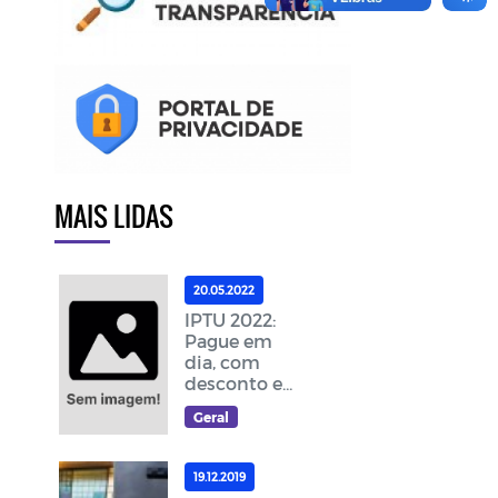
MAIS LIDAS
20.05.2022
IPTU 2022:
Pague em
dia, com
desconto e
ajude a
Geral
melhorar as
ações da
cidade
19.12.2019