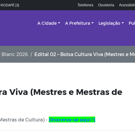
Telefones
Ouvidoria
Acessibil
 RODAPÉ [3]
A Cidade
A Prefeitura
Legislação
Pu
ir Blanc 2026
Edital 02 – Bolsa Cultura Viva (Mestres e M
ra Viva (Mestres e Mestras de
 Mestras de Cultura) -
(Inscreva-se aqui !)