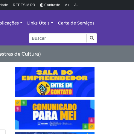
idade
REDESIM PB
Contraste
A+
A-
blicações
Links Úteis
Carta de Serviços
estras de Cultura)