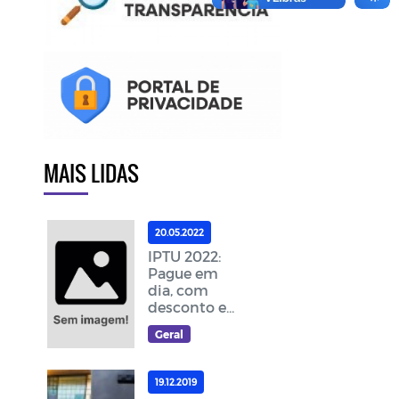
MAIS LIDAS
20.05.2022
IPTU 2022:
Pague em
dia, com
desconto e
ajude a
Geral
melhorar as
ações da
cidade
19.12.2019