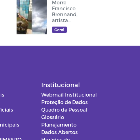
Morre
Francisco
Brennand,
artista
plástico
Geral
recifense,
que deixou
sua arte no
cruzeiro do
acesso ao
Memorial
Frei Damião
Institucional
is
Webmail Institucional
Proteção de Dados
iciais
Quadro de Pessoal
Glossário
nicipais
Planejamento
Dados Abertos
VIMENTO
Horários de