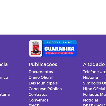
ncia
Publicações
A Cidade
Documentos
Telefone Úte
ônico
Diário Oficial
História
Leis Municipais
Símbolos Of
Concurso Público
Hino Oficial
tária
Contratos
Feriados Mu
Convênios
Notícias
PNCP
DESENVOL