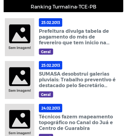
Ranking Turmalina-TCE-PB
25.02.2013
Prefeitura divulga tabela de
pagamento do mês de
fevereiro que tem inicio na
próxima quarta (27)
Geral
25.02.2013
SUMASA desobstrui galerias
pluviais: Trabalho preventivo é
destacado pelo Secretário
Alcides Camilo
Geral
24.02.2013
Técnicos fazem mapeamento
topográfico no Canal do Juá e
Centro de Guarabira