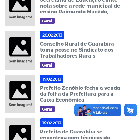
nota sobre a rede municipal de
ensino Raimundo Macêdo,
destaca início das aulas em
Geral
Guarabira
20.02.2013
Conselho Rural de Guarabira
toma posse no Sindicato dos
Trabalhadores Rurais
Geral
19.02.2013
Prefeito Zenóbio fecha a venda
da folha da Prefeitura para a
Caixa Econômica
Geral
19.02.2013
Prefeito de Guarabira se
encontrou com técnicos do