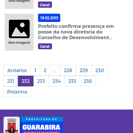
do Cordeiro
Geral
19.02.2013
Prefeito confirma presença em
posse da nova diretoria do
Conselho de Desenvolvimento
Rural de Guarabira
Geral
Anterior
1
2
...
228
229
230
231
232
233
234
235
236
Próximo