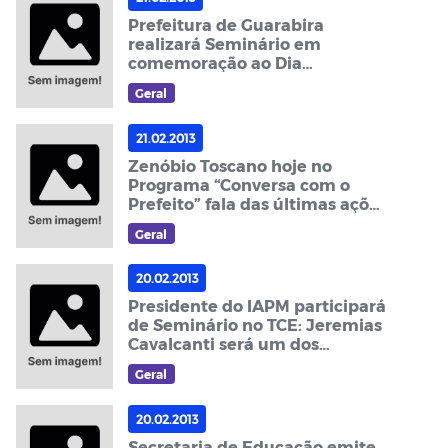
Prefeitura de Guarabira
realizará Seminário em
comemoração ao Dia
Internacional da Mulher
Geral
21.02.2013
Zenóbio Toscano hoje no
Programa “Conversa com o
Prefeito” fala das últimas ações
de governo
Geral
20.02.2013
Presidente do IAPM participará
de Seminário no TCE: Jeremias
Cavalcanti será um dos
mediadores do evento
Geral
20.02.2013
Secretaria de Educação emite