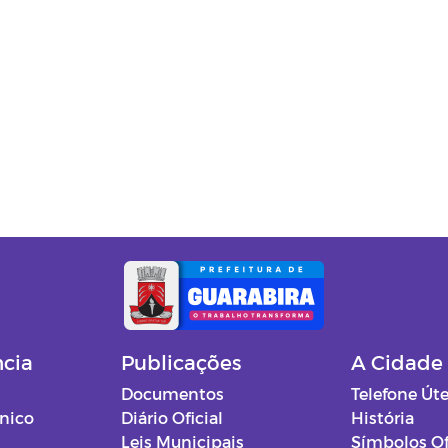
ncia
Publicações
A Cidade
Documentos
Telefone Úte
ônico
Diário Oficial
História
Leis Municipais
Símbolos Of