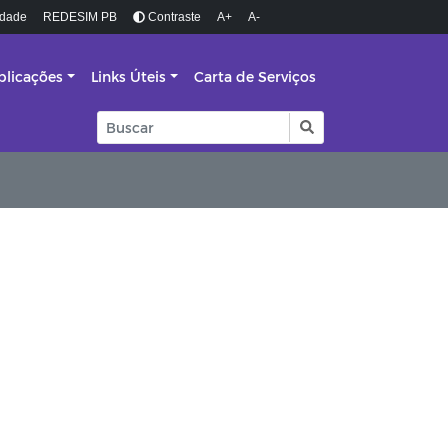
idade
REDESIM PB
Contraste
A+
A-
blicações
Links Úteis
Carta de Serviços