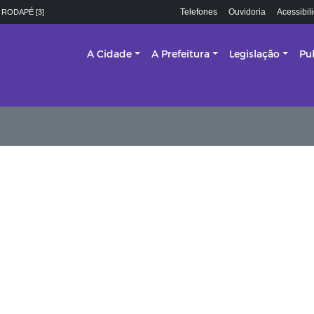
Telefones
Ouvidoria
Acessibil
 RODAPÉ [3]
A Cidade
A Prefeitura
Legislação
Pu