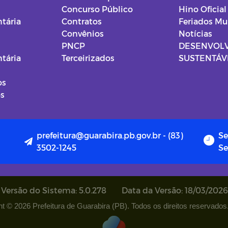
Concurso Público
Hino Oficial
tária
Contratos
Feriados Mu
Convênios
Notícias
PNCP
DESENVOL
tária
Terceirizados
SUSTENTÁVE
os
os
prefeitura@guarabira.pb.gov.br - (83)
Se
3502-1245
Se
Versão do Sistema: 5.0.278
Data da Versão: 18/03/2026
t © 2026 Prefeitura de Guarabira (PB). Todos os direitos reservados