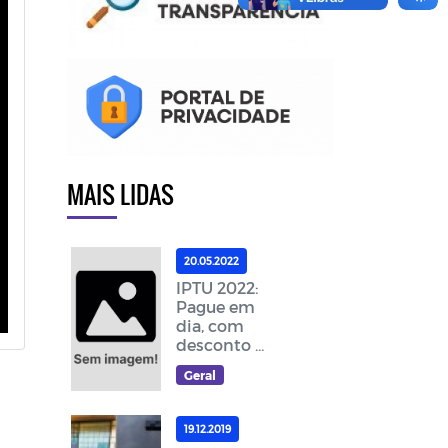
MAIS LIDAS
20.05.2022
IPTU 2022:
Pague em
dia, com
desconto e
ajude a
Geral
melhorar as
ações da
cidade
19.12.2019