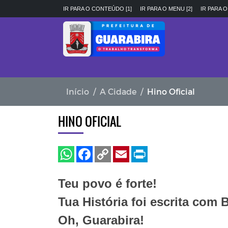
IR PARA O CONTEÚDO [1]
IR PARA O MENU [2]
IR PARA O
Início
A Cidade
Hino Oficial
HINO OFICIAL
Teu povo é forte!
Tua História foi escrita com 
Oh, Guarabira!