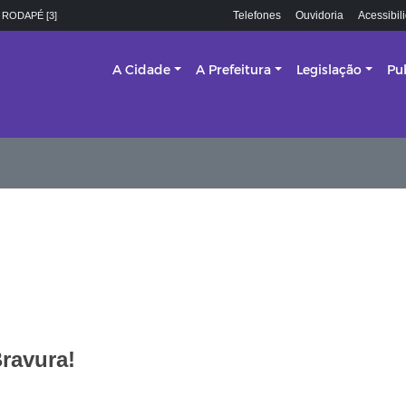
Telefones
Ouvidoria
Acessibil
 RODAPÉ [3]
A Cidade
A Prefeitura
Legislação
Pu
Bravura!