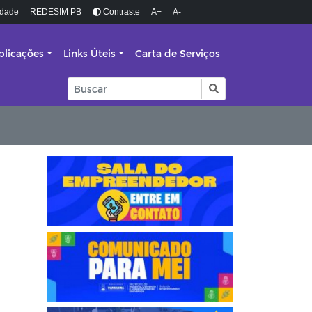
idade
REDESIM PB
Contraste
A+
A-
blicações
Links Úteis
Carta de Serviços