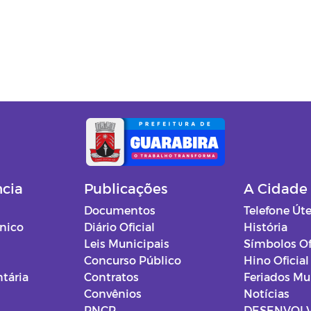
ncia
Publicações
A Cidade
Documentos
Telefone Úte
ônico
Diário Oficial
História
Leis Municipais
Símbolos Of
Concurso Público
Hino Oficial
tária
Contratos
Feriados Mu
Convênios
Notícias
PNCP
DESENVOL