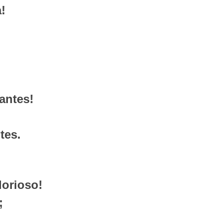
!
antes!
tes.
lorioso!
;