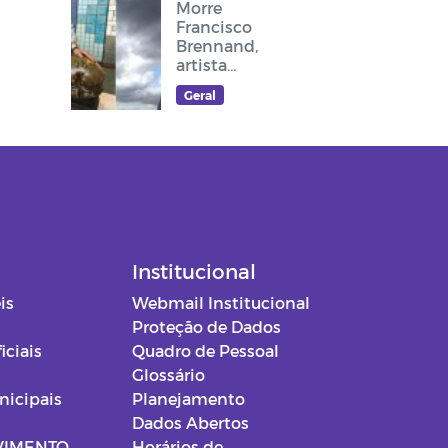
Morre
Francisco
Brennand,
artista
plástico
Geral
recifense,
que deixou
sua arte no
cruzeiro do
acesso ao
Memorial
Frei Damião
Institucional
is
Webmail Institucional
Proteção de Dados
iciais
Quadro de Pessoal
Glossário
nicipais
Planejamento
Dados Abertos
VIMENTO
Horários de