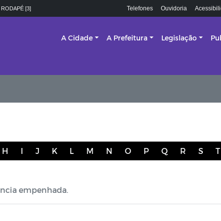
Telefones
Ouvidoria
Acessibil
 RODAPÉ [3]
A Cidade
A Prefeitura
Legislação
Pu
H
I
J
K
L
M
N
O
P
Q
R
S
T
tância empenhada.