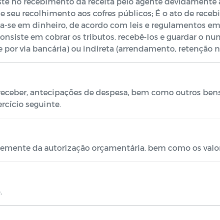
ste no recebimento da receita pelo agente devidamente a
 se seu recolhimento aos cofres públicos; É o ato de rec
a-se em dinheiro, de acordo com leis e regulamentos em 
consiste em cobrar os tributos, recebê-los e guardar o nu
e por via bancária) ou indireta (arrendamento, retenção n
 receber, antecipações de despesa, bem como outros ben
ercício seguinte.
ntemente da autorização orçamentária, bem como os valo
.