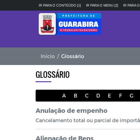
IR PARA O CONTEÚDO [1]
IR PARA O MENU [2]
IR PARA O
Início
Glossário
GLOSSÁRIO
A
B
C
D
E
F
G
Anulação de empenho
Cancelamento total ou parcial de impor
Alienação de Bens