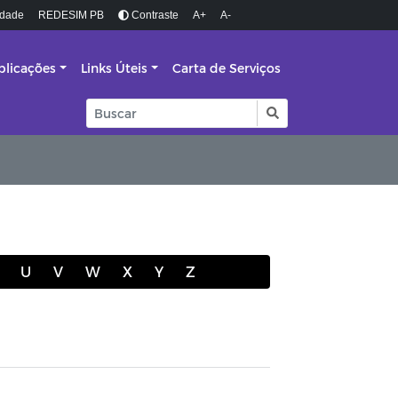
idade
REDESIM PB
Contraste
A+
A-
blicações
Links Úteis
Carta de Serviços
U
V
W
X
Y
Z