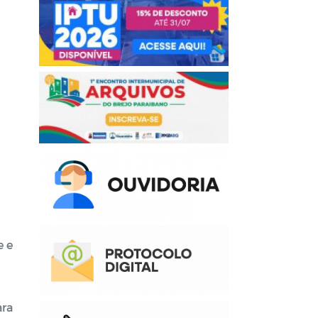
e e
ara