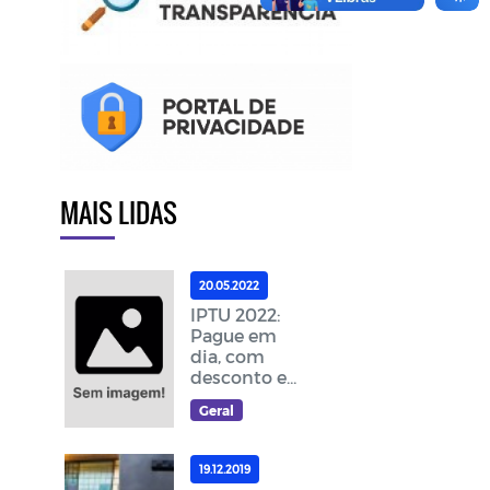
MAIS LIDAS
20.05.2022
IPTU 2022:
Pague em
dia, com
desconto e
ajude a
Geral
melhorar as
ações da
cidade
19.12.2019