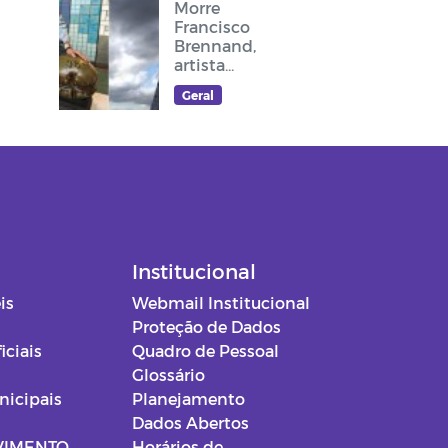
Morre
Francisco
Brennand,
artista
plástico
Geral
recifense, que
deixou sua
arte no
cruzeiro do
acesso ao
Memorial Frei
Damião
Institucional
is
Webmail Institucional
Proteção de Dados
iciais
Quadro de Pessoal
Glossário
nicipais
Planejamento
Dados Abertos
VIMENTO
Horários de