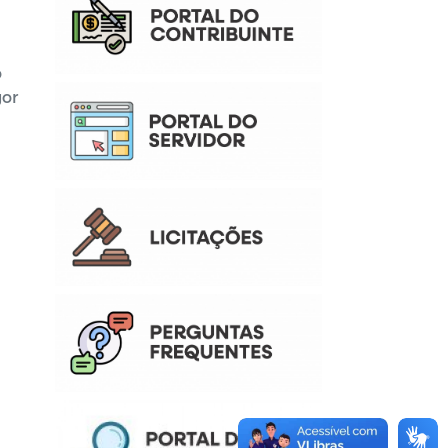
o
gor