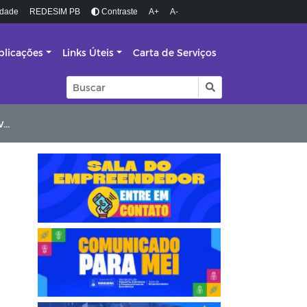
idade
REDESIM PB
Contraste
A+
A-
blicações
Links Úteis
Carta de Serviços
o