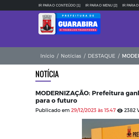
IR PARA O CONTEÚDO [1]
IR PARA O MENU [2]
IR PARA O
Início
Notícias
DESTAQUE
MODERNIZA
NOTÍCIA
MODERNIZAÇÃO: Prefeitura ganha
para o futuro
Publicado em
29/12/2023 às 15:47
2382 V