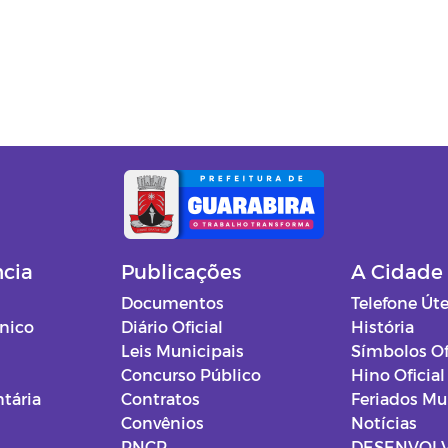
ncia
Publicações
A Cidade
Documentos
Telefone Úte
ônico
Diário Oficial
História
Leis Municipais
Símbolos Of
Concurso Público
Hino Oficial
tária
Contratos
Feriados Mu
Convênios
Notícias
PNCP
DESENVOL