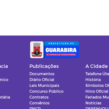
ncia
Publicações
A Cidade
Documentos
Telefone Úte
ônico
Diário Oficial
História
Leis Municipais
Símbolos Of
Concurso Público
Hino Oficial
tária
Contratos
Feriados Mu
Convênios
Notícias
PNCP
DESENVOL