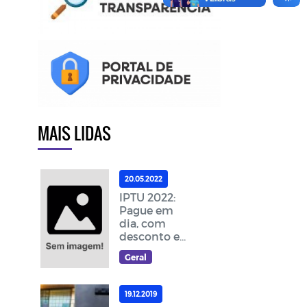
MAIS LIDAS
20.05.2022
IPTU 2022:
Pague em
dia, com
desconto e
ajude a
Geral
melhorar as
ações da
cidade
19.12.2019