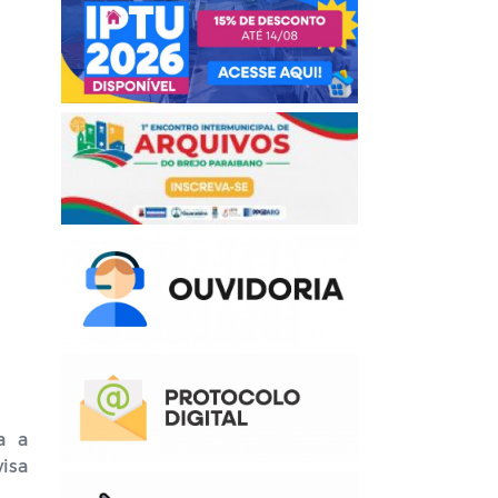
a a
visa