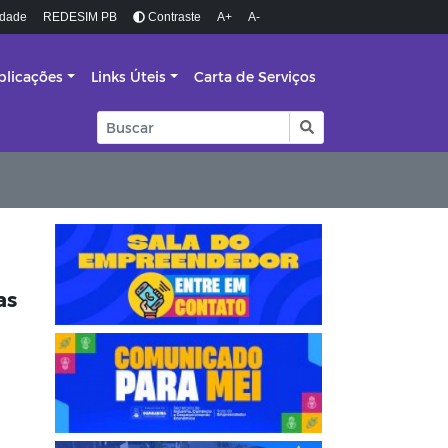
idade
REDESIM PB
Contraste
A+
A-
blicações
Links Úteis
Carta de Serviços
as