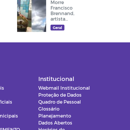
Morre
Francisco
Brennand,
artista
plástico
Geral
recifense, que
deixou sua
arte no
cruzeiro do
acesso ao
Memorial Frei
Damião
Institucional
is
Webmail Institucional
Proteção de Dados
iciais
Quadro de Pessoal
Glossário
nicipais
Planejamento
Dados Abertos
VIMENTO
Horários de