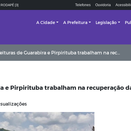
Telefones
Ouvidoria
Acessibil
 RODAPÉ [3]
A Cidade
A Prefeitura
Legislação
Pu
s de Guarabira e Pirpirituba trabalham na recuperação das estradas da zona rural
ra e Pirpirituba trabalham na recuperação d
isualizações