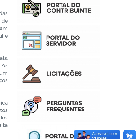
das
 de
aram
l e
ais,
 As
 um
iços
gica
tos
ados
ita