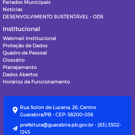
Feriados Municipais
Notícias
DESENVOLVIMENTO SUSTENTÁVEL - ODS
Institucional
Webmail Institucional
Proteção de Dados
Quadro de Pessoal
Glossário
Planejamento
Dados Abertos
Horários de Funcionamento
Rua Solon de Lucena, 26, Centro
Guarabira/PB - CEP: 58200-056
prefeitura@guarabira.pb.gov.br - (83) 3502-
1245