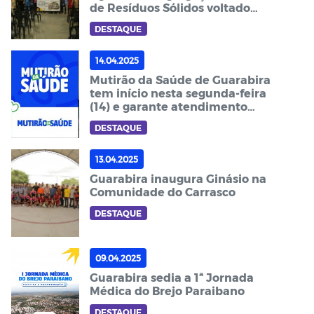
de Resíduos Sólidos voltado
para mulheres
DESTAQUE
14.04.2025
Mutirão da Saúde de Guarabira
tem início nesta segunda-feira
(14) e garante atendimento
especializado a pacientes em
DESTAQUE
Campina Grande
13.04.2025
Guarabira inaugura Ginásio na
Comunidade do Carrasco
DESTAQUE
09.04.2025
Guarabira sedia a 1ª Jornada
Médica do Brejo Paraibano
DESTAQUE