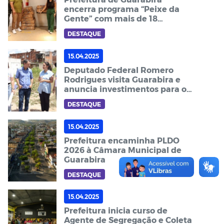
encerra programa “Peixe da
Gente” com mais de 18
toneladas de alimento
DESTAQUE
distribuídas para 9 mil famílias
15.04.2025
Deputado Federal Romero
Rodrigues visita Guarabira e
anuncia investimentos para o
município
DESTAQUE
15.04.2025
Prefeitura encaminha PLDO
2026 à Câmara Municipal de
Guarabira
DESTAQUE
15.04.2025
Prefeitura inicia curso de
Agente de Segregação e Coleta