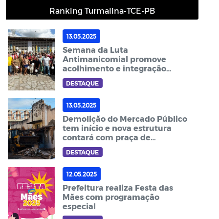
Ranking Turmalina-TCE-PB
13.05.2025
Semana da Luta
Antimanicomial promove
acolhimento e integração
entre usuários do CAPS em
DESTAQUE
Guarabira
13.05.2025
Demolição do Mercado Público
tem início e nova estrutura
contará com praça de
alimentação
DESTAQUE
12.05.2025
Prefeitura realiza Festa das
Mães com programação
especial