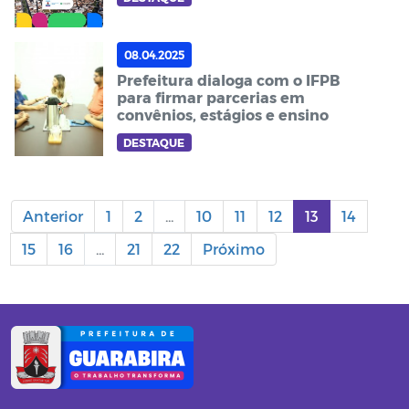
08.04.2025
Prefeitura dialoga com o IFPB
para firmar parcerias em
convênios, estágios e ensino
DESTAQUE
Anterior
1
2
...
10
11
12
13
14
15
16
...
21
22
Próximo