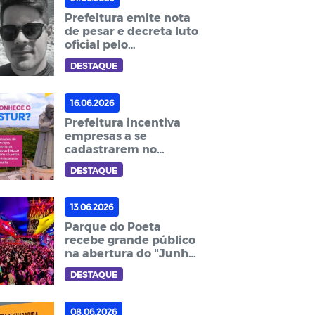
Prefeitura emite nota
de pesar e decreta luto
oficial pelo
falecimento do
DESTAQUE
engenheiro Rubens
Fernandes
16.06.2026
Prefeitura incentiva
empresas a se
cadastrarem no
Cadastur
DESTAQUE
13.06.2026
Parque do Poeta
recebe grande público
na abertura do "Junho
em Guarabira"
DESTAQUE
08.06.2026