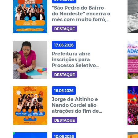
da noite
"São Pedro do Bairro
do Nordeste" encerra o
mês com muito forró,
tradição e cultura
DESTAQUE
17.06.2026
Prefeitura abre
inscrições para
Processo Seletivo
Simplificado de
DESTAQUE
Cuidador Escolar
Voluntário com 200
vagas
16.06.2026
Jorge de Altinho e
Nando Cordel são
atrações do fim de
semana no "Junho em
DESTAQUE
Guarabira"
10.06.2026