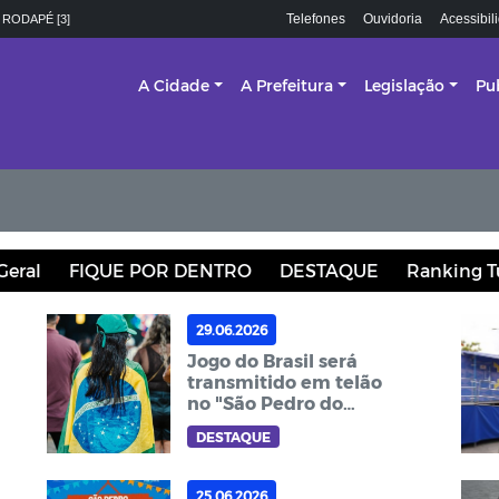
Telefones
Ouvidoria
Acessibil
 RODAPÉ [3]
A Cidade
A Prefeitura
Legislação
Pu
Geral
FIQUE POR DENTRO
DESTAQUE
Ranking T
29.06.2026
Jogo do Brasil será
transmitido em telão
no "São Pedro do
Nordeste" nesta
DESTAQUE
segunda-feira; Banda
Encantus e Jefferson
Arretado são atrações
25.06.2026