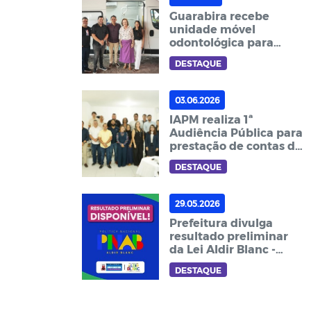
Guarabira recebe
unidade móvel
odontológica para
ampliar atendimento
DESTAQUE
em comunidades e
escolas
03.06.2026
IAPM realiza 1ª
Audiência Pública para
prestação de contas do
exercício 2025
DESTAQUE
29.05.2026
Prefeitura divulga
resultado preliminar
da Lei Aldir Blanc -
Ciclo 2
DESTAQUE