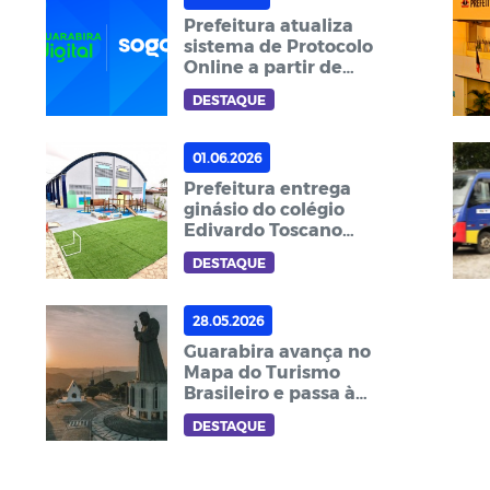
Prefeitura atualiza
sistema de Protocolo
Online a partir de
Julho
DESTAQUE
01.06.2026
Prefeitura entrega
ginásio do colégio
Edivardo Toscano
totalmente
DESTAQUE
revitalizado
28.05.2026
Guarabira avança no
Mapa do Turismo
Brasileiro e passa à
categoria de Município
DESTAQUE
Turístico