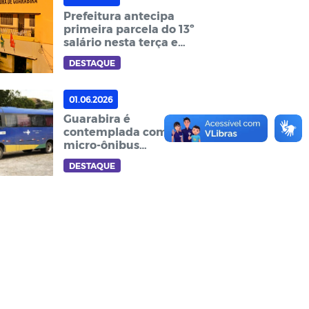
Prefeitura antecipa
primeira parcela do 13º
salário nesta terça e
sexta-feira
DESTAQUE
01.06.2026
Guarabira é
contemplada com
micro-ônibus
adaptado para
DESTAQUE
fortalecer o transporte
de pacientes