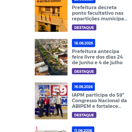
Prefeitura decreta
ponto facultativo nas
repartições municipais
no dia 29 de junho
DESTAQUE
18.06.2026
Prefeitura antecipa
feira livre dos dias 24
de junho e 4 de julho
DESTAQUE
16.06.2026
IAPM participa do 59º
Congresso Nacional da
ABIPEM e fortalece
atualização em gestão
DESTAQUE
previdenciária
11.06.2026