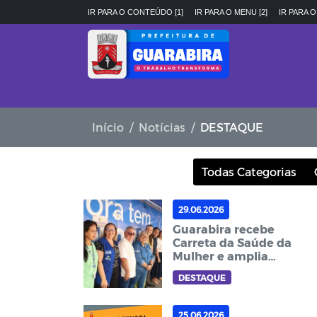
IR PARA O CONTEÚDO [1]
IR PARA O MENU [2]
IR PARA O
Início
Notícias
DESTAQUE
Todas Categorias
29.06.2026
Guarabira recebe
Carreta da Saúde da
Mulher e amplia
acesso a exames
DESTAQUE
especializados para 25
municípios da região
25.06.2026