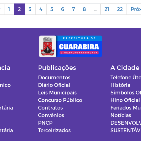
r
1
2
3
4
5
6
7
8
...
21
22
Pró
ncia
Publicações
A Cidade
Documentos
Telefone Úte
ônico
Diário Oficial
História
Leis Municipais
Símbolos Of
Concurso Público
Hino Oficial
tária
Contratos
Feriados Mu
Convênios
Notícias
PNCP
DESENVOL
tária
Terceirizados
SUSTENTÁVE