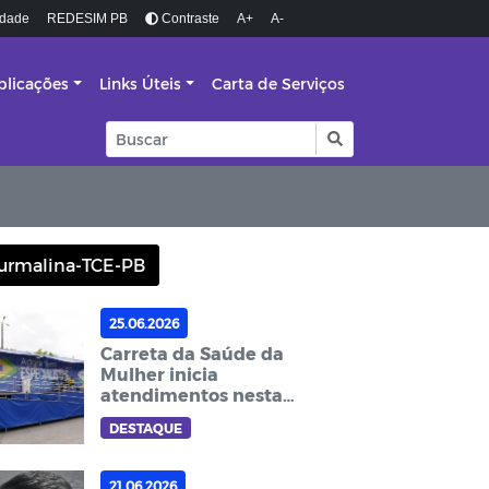
idade
REDESIM PB
Contraste
A+
A-
blicações
Links Úteis
Carta de Serviços
urmalina-TCE-PB
25.06.2026
Carreta da Saúde da
Mulher inicia
atendimentos nesta
sexta-feira em
DESTAQUE
Guarabira
21.06.2026