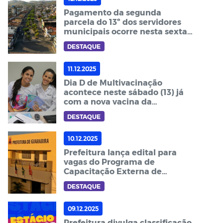
Pagamento da segunda
parcela do 13º dos servidores
municipais ocorre nesta sexta-
feira
DESTAQUE
11.12.2025
Dia D de Multivacinação
acontece neste sábado (13) já
com a nova vacina da
bronquiolite disponível para
DESTAQUE
gestantes
10.12.2025
Prefeitura lança edital para
vagas do Programa de
Capacitação Externa de
Servidores em 2026
DESTAQUE
09.12.2025
Prefeitura divulga classificação