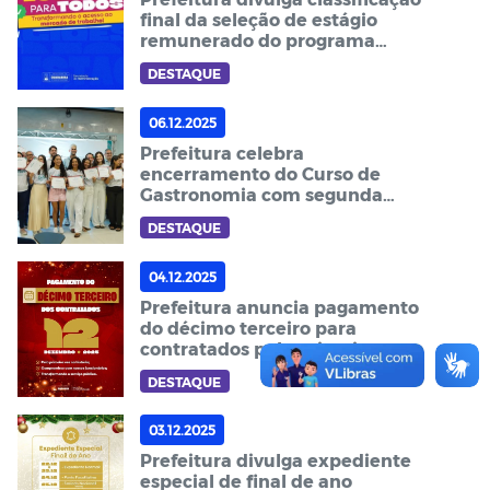
final da seleção de estágio
remunerado do programa
"Estágio para Todos"
DESTAQUE
06.12.2025
Prefeitura celebra
encerramento do Curso de
Gastronomia com segunda
turma formada
DESTAQUE
04.12.2025
Prefeitura anuncia pagamento
do décimo terceiro para
contratados pela primeira vez
na história
DESTAQUE
03.12.2025
Prefeitura divulga expediente
especial de final de ano