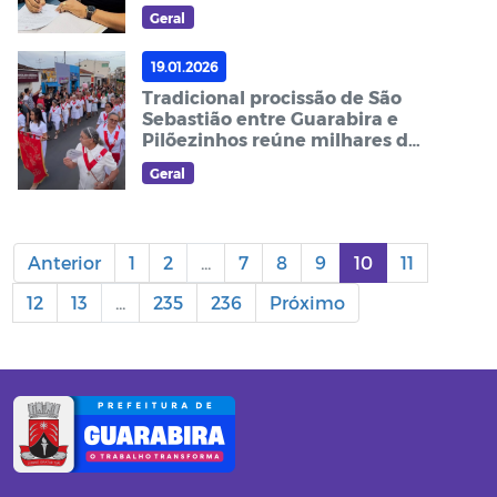
quinta-feira (22)
Geral
19.01.2026
Tradicional procissão de São
Sebastião entre Guarabira e
Pilõezinhos reúne milhares de
fiéis
Geral
Anterior
1
2
...
7
8
9
10
11
12
13
...
235
236
Próximo