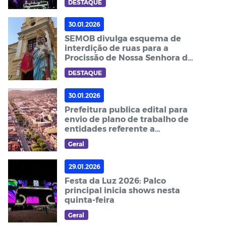
DESTAQUE
30.01.2026
SEMOB divulga esquema de
interdição de ruas para a
Procissão de Nossa Senhora da
Luz
DESTAQUE
30.01.2026
Prefeitura publica edital para
envio de plano de trabalho de
entidades referente a
emendas parlamentares de
Geral
2026
29.01.2026
Festa da Luz 2026: Palco
principal inicia shows nesta
quinta-feira
Geral