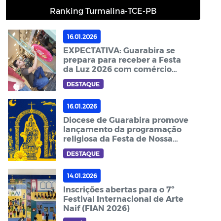
Ranking Turmalina-TCE-PB
16.01.2026
EXPECTATIVA: Guarabira se
prepara para receber a Festa
da Luz 2026 com comércio
aquecido e grandes atrações
DESTAQUE
no Parque do Poeta
16.01.2026
Diocese de Guarabira promove
lançamento da programação
religiosa da Festa de Nossa
Senhora da Luz 2026
DESTAQUE
14.01.2026
Inscrições abertas para o 7º
Festival Internacional de Arte
Naif (FIAN 2026)