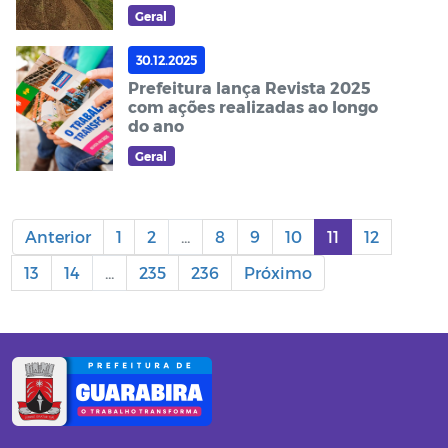
Geral
30.12.2025
Prefeitura lança Revista 2025
com ações realizadas ao longo
do ano
Geral
Anterior
1
2
...
8
9
10
11
12
13
14
...
235
236
Próximo