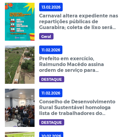
13.02.2026
Carnaval altera expediente nas
repartições públicas de
Guarabira; coleta de lixo será
mantida
Geral
11.02.2026
Prefeito em exercício,
Raimundo Macêdo assina
ordem de serviço para
pavimentação da ladeira do
DESTAQUE
Sítio Passagem
11.02.2026
Conselho de Desenvolvimento
Rural Sustentável homologa
lista de trabalhadores do
Programa Garantia-Safra
DESTAQUE
10.02.2026