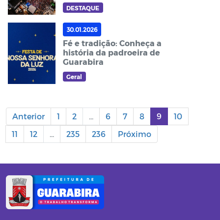
na economia de Guarabira
DESTAQUE
30.01.2026
Fé e tradição: Conheça a
história da padroeira de
Guarabira
Geral
Anterior
1
2
...
6
7
8
9
10
11
12
...
235
236
Próximo