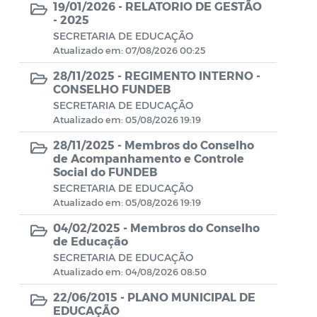
19/01/2026 -
RELATORIO DE GESTÃO
Concurso Público
- 2025
SECRETARIA DE EDUCAÇÃO
CONSELHO TUTELAR 2023
Atualizado em: 07/08/2026 00:25
28/11/2025 -
REGIMENTO INTERNO -
FIAN 2023
CONSELHO FUNDEB
SECRETARIA DE EDUCAÇÃO
PSS - CADUNICO
Atualizado em: 05/08/2026 19:19
28/11/2025 -
Membros do Conselho
PSS - CUIDADORES
de Acompanhamento e Controle
Social do FUNDEB
PSS - CRIANÇA FELIZ
SECRETARIA DE EDUCAÇÃO
Atualizado em: 05/08/2026 19:19
Editais - Lei Aldir Blanc 2020
04/02/2025 -
Membros do Conselho
de Educação
Manuais
SECRETARIA DE EDUCAÇÃO
Atualizado em: 04/08/2026 08:50
Documentos Diversos
22/06/2015 -
PLANO MUNICIPAL DE
EDUCAÇÃO