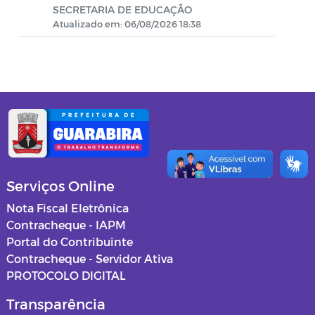
Gabinete do Prefeito
SECRETARIA DE EDUCAÇÃO
Atualizado em: 06/08/2026 18:38
Secretaria de Administração
Secretaria de Agricultura
Secretaria de Assistência Social
Secretaria de Cultura e Turismo
Secretaria de Educação
Serviços Online
Secretaria de Esportes, Lazer e
Nota Fiscal Eletrônica
Juventude
Contracheque - IAPM
Portal do Contribuinte
Secretaria de Finanças
Contracheque - Servidor Ativa
PROTOCOLO DIGITAL
Procuradoria Jurídica
Transparência