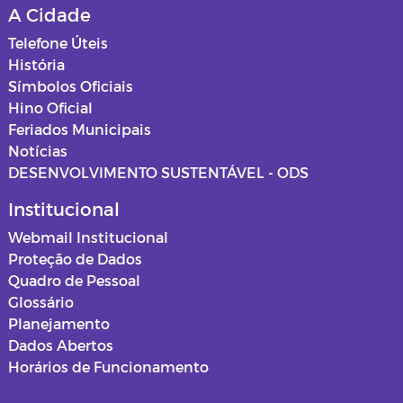
A Cidade
Relatórios de Saúde
Mapas dos loteamentos
Telefone Úteis
História
ASSISTENCIA SOCIAL
Normas e procedimentos
Símbolos Oficiais
Hino Oficial
Educação
Feriados Municipais
Notícias
Projetos de Cultura
DESENVOLVIMENTO SUSTENTÁVEL - ODS
Estagiários
Institucional
Webmail Institucional
Documentos
Proteção de Dados
Quadro de Pessoal
Editais
Glossário
Planejamento
Horários Funcionários
Dados Abertos
Horários de Funcionamento
Mensário oficial