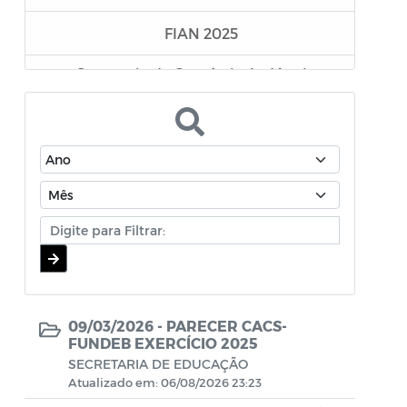
FIAN 2025
Secretaria de Comércio, Indústria e
Desenvolvimento Econômico
Superintendência Executiva de
Mobilidade Urbana
Secretaria da Mulher e da Diversidade
Humana
Assistência Farmacêutica
Editais - Lei Aldair Blanc 2024
09/03/2026 -
PARECER CACS-
TRANSIÇÃO GOVERNAMENTAL
FUNDEB EXERCÍCIO 2025
SECRETARIA DE EDUCAÇÃO
Atualizado em: 06/08/2026 23:23
EDITAIS LEI PAULO GUSTAVO