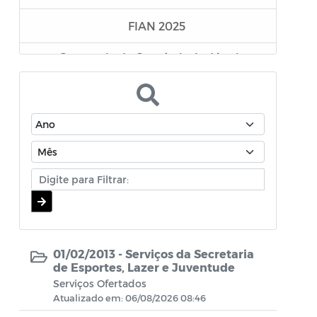
FIAN 2025
Secretaria de Comércio, Indústria e
Desenvolvimento Econômico
Superintendência Executiva de
Mobilidade Urbana
Secretaria da Mulher e da Diversidade
Humana
Assistência Farmacêutica
Editais - Lei Aldair Blanc 2024
01/02/2013 -
Serviços da Secretaria
TRANSIÇÃO GOVERNAMENTAL
de Esportes, Lazer e Juventude
Serviços Ofertados
Atualizado em: 06/08/2026 08:46
EDITAIS LEI PAULO GUSTAVO