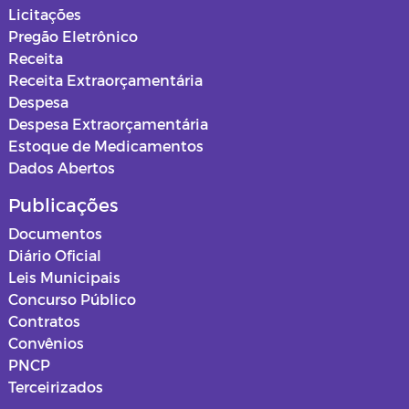
Secretaria de Infraestrutura
Licitações
Pregão Eletrônico
Secretaria de Planejamento
Receita
Receita Extraorçamentária
Secretaria da Saúde
Despesa
Despesa Extraorçamentária
Secretaria de Urbanismo, Meio
Estoque de Medicamentos
Ambiente e Saneamento
Dados Abertos
Ouvidoria
Publicações
Documentos
Obras
Diário Oficial
Leis Municipais
PSS SAUDE 2025
Concurso Público
Contratos
Instituto de Assistência e Previdência
Convênios
Municipal - IAPM
PNCP
Terceirizados
Normas e Mapas Urbanísticos