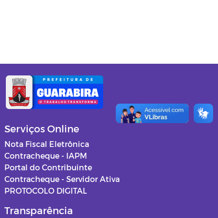
Gabinete do Prefeito
Secretaria de Administração
Secretaria de Agricultura
Secretaria de Assistência Social
Secretaria de Cultura e Turismo
Secretaria de Educação
Serviços Online
Secretaria de Esportes, Lazer e
Nota Fiscal Eletrônica
Juventude
Contracheque - IAPM
Portal do Contribuinte
Secretaria de Finanças
Contracheque - Servidor Ativa
PROTOCOLO DIGITAL
Procuradoria Jurídica
Transparência