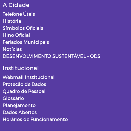
A Cidade
Relatórios de Saúde
Mapas dos loteamentos
Telefone Úteis
História
ASSISTENCIA SOCIAL
Normas e procedimentos
Símbolos Oficiais
Hino Oficial
Educação
Feriados Municipais
Notícias
Projetos de Cultura
DESENVOLVIMENTO SUSTENTÁVEL - ODS
Estagiários
Institucional
Webmail Institucional
Documentos
Proteção de Dados
Quadro de Pessoal
Editais
Glossário
Planejamento
Horários Funcionários
Dados Abertos
Horários de Funcionamento
Mensário oficial