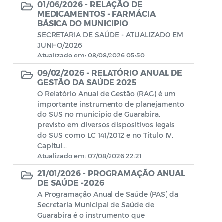
01/06/2026 -
RELAÇÃO DE
Concurso Público
MEDICAMENTOS - FARMÁCIA
BÁSICA DO MUNICIPIO
SECRETARIA DE SAÚDE - ATUALIZADO EM
CONSELHO TUTELAR 2023
JUNHO/2026
Atualizado em: 08/08/2026 05:50
FIAN 2023
09/02/2026 -
RELATÓRIO ANUAL DE
GESTÃO DA SAÚDE 2025
PSS - CADUNICO
O Relatório Anual de Gestão (RAG) é um
importante instrumento de planejamento
PSS - CUIDADORES
do SUS no município de Guarabira,
previsto em diversos dispositivos legais
PSS - CRIANÇA FELIZ
do SUS como LC 141/2012 e no Título IV,
Capítul...
Editais - Lei Aldir Blanc 2020
Atualizado em: 07/08/2026 22:21
21/01/2026 -
PROGRAMAÇÃO ANUAL
Manuais
DE SAÚDE -2026
A Programação Anual de Saúde (PAS) da
Documentos Diversos
Secretaria Municipal de Saúde de
Guarabira é o instrumento que