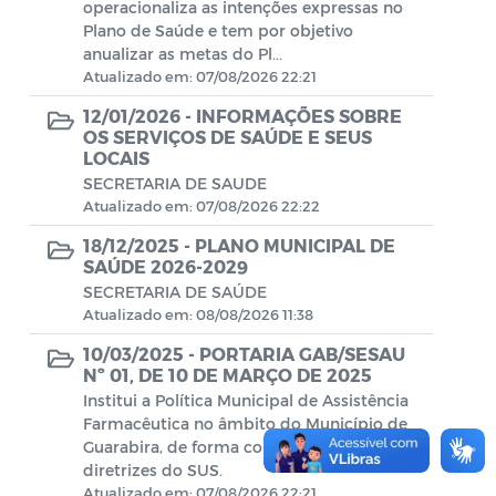
Gabinete do Prefeito
operacionaliza as intenções expressas no
Plano de Saúde e tem por objetivo
anualizar as metas do Pl...
Secretaria de Administração
Atualizado em: 07/08/2026 22:21
Secretaria de Agricultura
12/01/2026 -
INFORMAÇÕES SOBRE
OS SERVIÇOS DE SAÚDE E SEUS
LOCAIS
Secretaria de Assistência Social
SECRETARIA DE SAUDE
Atualizado em: 07/08/2026 22:22
Secretaria de Cultura e Turismo
18/12/2025 -
PLANO MUNICIPAL DE
SAÚDE 2026-2029
Secretaria de Educação
SECRETARIA DE SAÚDE
Atualizado em: 08/08/2026 11:38
Secretaria de Esportes, Lazer e
Juventude
10/03/2025 -
PORTARIA GAB/SESAU
Nº 01, DE 10 DE MARÇO DE 2025
Secretaria de Finanças
Institui a Política Municipal de Assistência
Farmacêutica no âmbito do Município de
Guarabira, de forma complementar as
Procuradoria Jurídica
diretrizes do SUS.
Atualizado em: 07/08/2026 22:21