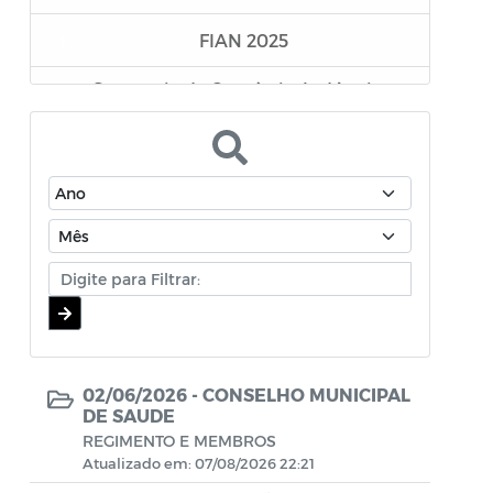
FIAN 2025
Secretaria de Comércio, Indústria e
Desenvolvimento Econômico
Superintendência Executiva de
Mobilidade Urbana
Secretaria da Mulher e da Diversidade
Humana
Assistência Farmacêutica
Editais - Lei Aldair Blanc 2024
02/06/2026 -
CONSELHO MUNICIPAL
TRANSIÇÃO GOVERNAMENTAL
DE SAUDE
REGIMENTO E MEMBROS
Atualizado em: 07/08/2026 22:21
EDITAIS LEI PAULO GUSTAVO