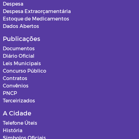
Despesa
Relatórios de Saúde
Mapas dos loteamentos
Despesa Extraorçamentária
Estoque de Medicamentos
ASSISTENCIA SOCIAL
Dados Abertos
Normas e procedimentos
Publicações
Educação
Documentos
Projetos de Cultura
Diário Oficial
Leis Municipais
Estagiários
Concurso Público
Contratos
Documentos
Convênios
PNCP
Editais
Terceirizados
A Cidade
Horários Funcionários
Telefone Úteis
Mensário oficial
História
Símbolos Oficiais