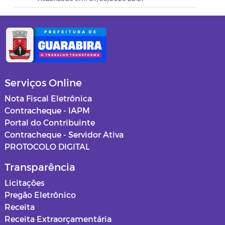
Secretaria de Infraestrutura
Secretaria de Planejamento
Secretaria da Saúde
Secretaria de Urbanismo, Meio
Serviços Online
Ambiente e Saneamento
Nota Fiscal Eletrônica
Ouvidoria
Contracheque - IAPM
Portal do Contribuinte
Obras
Contracheque - Servidor Ativa
PROTOCOLO DIGITAL
PSS SAUDE 2025
Transparência
Instituto de Assistência e Previdência
Licitações
Municipal - IAPM
Pregão Eletrônico
Receita
Normas e Mapas Urbanísticos
Receita Extraorçamentária