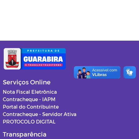
Gabinete do Prefeito
Secretaria de Administração
Secretaria de Agricultura
Secretaria de Assistência Social
Secretaria de Cultura e Turismo
Secretaria de Educação
Serviços Online
Secretaria de Esportes, Lazer e
Nota Fiscal Eletrônica
Juventude
Contracheque - IAPM
Portal do Contribuinte
Secretaria de Finanças
Contracheque - Servidor Ativa
PROTOCOLO DIGITAL
Procuradoria Jurídica
Transparência