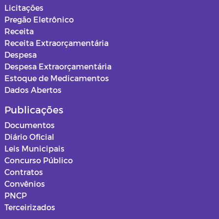
Secretaria de Infraestrutura
Licitações
Pregão Eletrônico
Secretaria de Planejamento
Receita
Receita Extraorçamentária
Secretaria da Saúde
Despesa
Despesa Extraorçamentária
Secretaria de Urbanismo, Meio
Estoque de Medicamentos
Ambiente e Saneamento
Dados Abertos
Ouvidoria
Publicações
Documentos
Obras
Diário Oficial
Leis Municipais
PSS SAUDE 2025
Concurso Público
Contratos
Instituto de Assistência e Previdência
Convênios
Municipal - IAPM
PNCP
Terceirizados
Normas e Mapas Urbanísticos