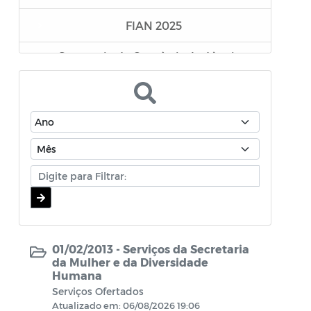
FIAN 2025
Secretaria de Comércio, Indústria e
Desenvolvimento Econômico
Superintendência Executiva de
Mobilidade Urbana
Secretaria da Mulher e da Diversidade
Humana
Assistência Farmacêutica
Editais - Lei Aldair Blanc 2024
01/02/2013 -
Serviços da Secretaria
TRANSIÇÃO GOVERNAMENTAL
da Mulher e da Diversidade
Humana
Serviços Ofertados
EDITAIS LEI PAULO GUSTAVO
Atualizado em: 06/08/2026 19:06