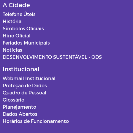
A Cidade
Relatórios de Saúde
Mapas dos loteamentos
Telefone Úteis
História
ASSISTENCIA SOCIAL
Normas e procedimentos
Símbolos Oficiais
Hino Oficial
Educação
Feriados Municipais
Notícias
Projetos de Cultura
DESENVOLVIMENTO SUSTENTÁVEL - ODS
Estagiários
Institucional
Webmail Institucional
Documentos
Proteção de Dados
Quadro de Pessoal
Editais
Glossário
Planejamento
Horários Funcionários
Dados Abertos
Horários de Funcionamento
Mensário oficial