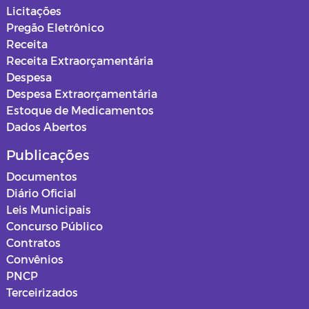
Secretaria de Infraestrutura
Licitações
Pregão Eletrônico
Secretaria de Planejamento
Receita
Receita Extraorçamentária
Secretaria da Saúde
Despesa
Despesa Extraorçamentária
Secretaria de Urbanismo, Meio
Estoque de Medicamentos
Ambiente e Saneamento
Dados Abertos
Ouvidoria
Publicações
Documentos
Obras
Diário Oficial
Leis Municipais
PSS SAUDE 2025
Concurso Público
Contratos
Instituto de Assistência e Previdência
Convênios
Municipal - IAPM
PNCP
Terceirizados
Normas e Mapas Urbanísticos