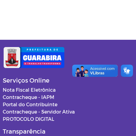
Gabinete do Prefeito
Secretaria de Administração
Secretaria de Agricultura
Secretaria de Assistência Social
Secretaria de Cultura e Turismo
Secretaria de Educação
Serviços Online
Secretaria de Esportes, Lazer e
Nota Fiscal Eletrônica
Juventude
Contracheque - IAPM
Portal do Contribuinte
Secretaria de Finanças
Contracheque - Servidor Ativa
PROTOCOLO DIGITAL
Procuradoria Jurídica
Transparência