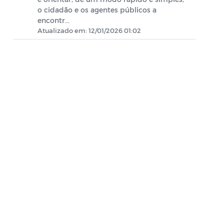
o cidadão e os agentes públicos a
Concurso Público
encontr...
Atualizado em: 12/01/2026 01:02
CONSELHO TUTELAR 2023
FIAN 2023
PSS - CADUNICO
PSS - CUIDADORES
PSS - CRIANÇA FELIZ
Editais - Lei Aldir Blanc 2020
Manuais
Documentos Diversos