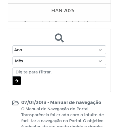
FIAN 2025
Secretaria de Comércio, Indústria e
Desenvolvimento Econômico
Superintendência Executiva de
Mobilidade Urbana
Secretaria da Mulher e da Diversidade
Humana
Assistência Farmacêutica
Editais - Lei Aldair Blanc 2024
07/01/2013 -
Manual de navegação
TRANSIÇÃO GOVERNAMENTAL
O Manual de Navegação do Portal
Transparência foi criado com o intuito de
EDITAIS LEI PAULO GUSTAVO
facilitar a navegação no Portal. O objetivo
é orientar, de um modo rápido e simples,