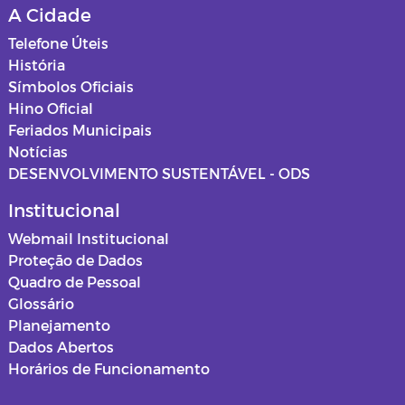
A Cidade
Relatórios de Saúde
Mapas dos loteamentos
Telefone Úteis
História
ASSISTENCIA SOCIAL
Normas e procedimentos
Símbolos Oficiais
Hino Oficial
Educação
Feriados Municipais
Notícias
Projetos de Cultura
DESENVOLVIMENTO SUSTENTÁVEL - ODS
Estagiários
Institucional
Webmail Institucional
Documentos
Proteção de Dados
Quadro de Pessoal
Editais
Glossário
Planejamento
Horários Funcionários
Dados Abertos
Horários de Funcionamento
Mensário oficial