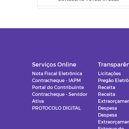
FIAN 2023
PSS - CADUNICO
PSS - CUIDADORES
PSS - CRIANÇA FELIZ
Serviços Online
Transparê
Editais - Lei Aldir Blanc 2020
Nota Fiscal Eletrônica
Licitações
Contracheque - IAPM
Pregão Eletr
Manuais
Portal do Contribuinte
Receita
Contracheque - Servidor
Receita
Documentos Diversos
Ativa
Extraorçamen
PROTOCOLO DIGITAL
Despesa
Gabinete do Prefeito
Despesa
Extraorçamen
Secretaria de Administração
Estoque de