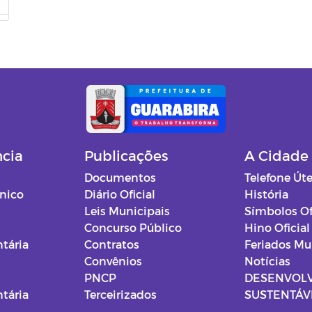
ncia
Publicações
A Cidade
Documentos
Telefone Úte
ônico
Diário Oficial
História
Leis Municipais
Símbolos Of
Concurso Público
Hino Oficial
tária
Contratos
Feriados Mu
Convênios
Notícias
PNCP
DESENVOL
tária
Terceirizados
SUSTENTÁVE