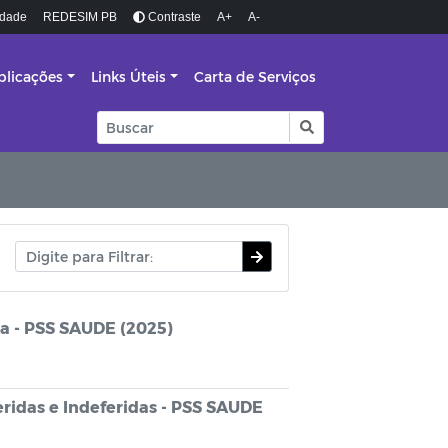
idade
REDESIM PB
Contraste
A+
A-
blicações
Links Úteis
Carta de Serviços
pa - PSS SAUDE (2025)
eridas e Indeferidas - PSS SAUDE