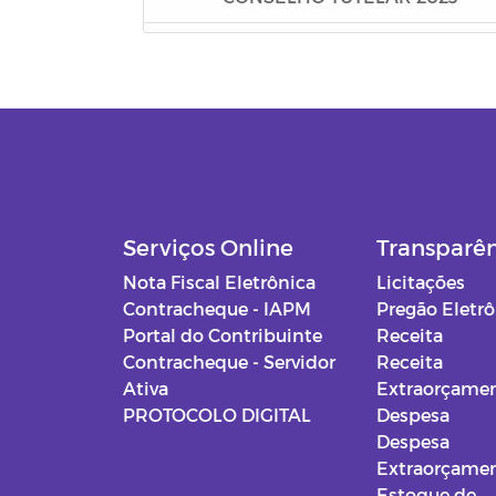
FIAN 2023
PSS - CADUNICO
PSS - CUIDADORES
PSS - CRIANÇA FELIZ
Serviços Online
Transparê
Editais - Lei Aldir Blanc 2020
Nota Fiscal Eletrônica
Licitações
Contracheque - IAPM
Pregão Eletr
Manuais
Portal do Contribuinte
Receita
Contracheque - Servidor
Receita
Documentos Diversos
Ativa
Extraorçamen
PROTOCOLO DIGITAL
Despesa
Gabinete do Prefeito
Despesa
Extraorçamen
Secretaria de Administração
Estoque de