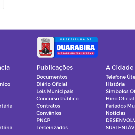
ncia
Publicações
A Cidade
Documentos
Telefone Úte
ônico
Diário Oficial
História
Leis Municipais
Símbolos Of
Concurso Público
Hino Oficial
tária
Contratos
Feriados Mu
Convênios
Notícias
PNCP
DESENVOL
tária
Terceirizados
SUSTENTÁVE