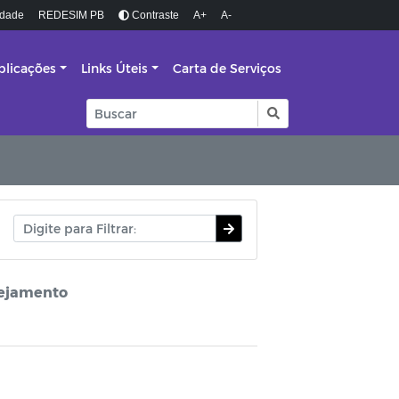
idade
REDESIM PB
Contraste
A+
A-
blicações
Links Úteis
Carta de Serviços
nejamento